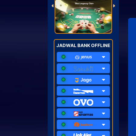
JADWAL BANK OFFLINE