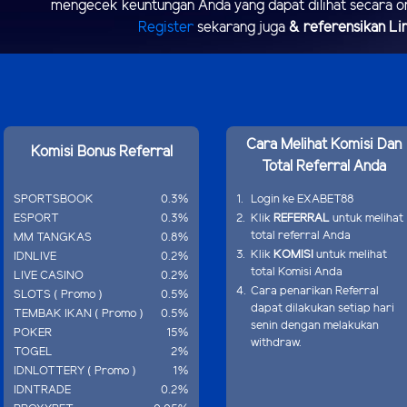
mengecek keuntungan Anda yang dapat dilihat secara o
Register
sekarang juga
& referensikan Li
Cara Melihat Komisi Dan
Komisi Bonus Referral
Total Referral Anda
SPORTSBOOK
0.3%
1.
Login ke EXABET88
ESPORT
0.3%
2.
Klik
REFERRAL
untuk melihat
total referral Anda
MM TANGKAS
0.8%
3.
Klik
KOMISI
untuk melihat
IDNLIVE
0.2%
total Komisi Anda
LIVE CASINO
0.2%
4.
Cara penarikan Referral
SLOTS ( Promo )
0.5%
dapat dilakukan setiap hari
TEMBAK IKAN ( Promo )
0.5%
senin dengan melakukan
POKER
15%
withdraw.
TOGEL
2%
IDNLOTTERY ( Promo )
1%
IDNTRADE
0.2%