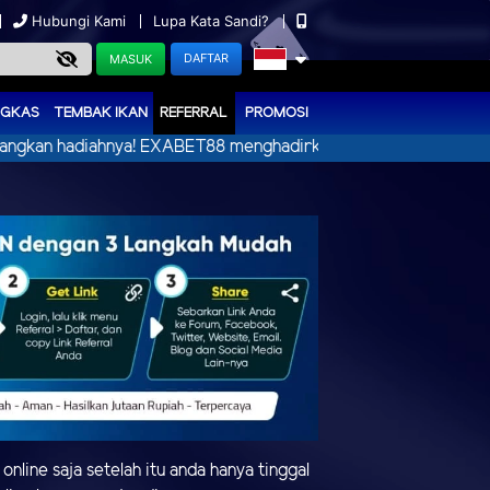
Hubungi Kami
Lupa Kata Sandi?
DAFTAR
NGKAS
TEMBAK IKAN
REFERRAL
PROMOSI
BET88 menghadirkan game paling lengkap mulai sportsbook, espo
nline saja setelah itu anda hanya tinggal