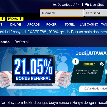
Download APK
Live Chat
O
PROMO
TS
IDNLIVE
ARCADE
POKER
TOGEL
LIVE CASINO
TA
BET88 , 100% gratis! Buruan main dan menangkan hadiahnya! EXA
randa
Referral
ferral system tidak dipungut biaya apapun. Hanya dengan modal o