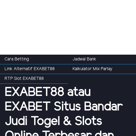
Cara Betting
Jadwal Bank
Link Alternatif EXABET88
Kalkulator Mix Parlay
RTP Slot EXABET88
EXABET88 atau
EXABET Situs Bandar
Judi Togel & Slots