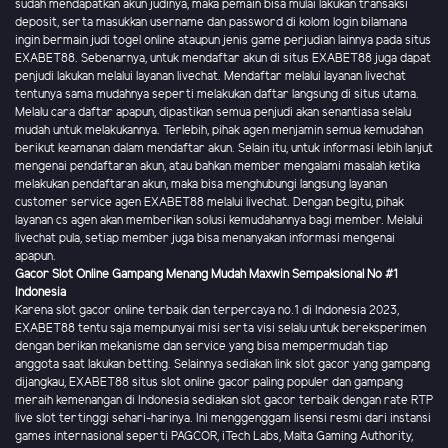
sudah mendapatkan akun judinya, maka pemain bisa mulai lakukan transaksi
deposit, serta masukkan username dan password di kolom login bilamana
ingin bermain judi togel online ataupun jenis game perjudian lainnya pada situs
EXABET88. Sebenarnya, untuk mendaftar akun di situs EXABET88 juga dapat
penjudi lakukan melalui layanan livechat. Mendaftar melalui layanan livechat
tentunya sama mudahnya seperti melakukan daftar langsung di situs utama.
Melalu cara daftar apapun, dipastikan semua penjudi akan senantiasa selalu
mudah untuk melakukannya. Terlebih, pihak agen menjamin semua kemudahan
berikut keamanan dalam mendaftar akun. Selain itu, untuk informasi lebih lanjut
mengenai pendaftaran akun, atau bahkan member mengalami masalah ketika
melakukan pendaftaran akun, maka bisa menghubungi langsung layanan
customer service agen EXABET88 melalui livechat. Dengan begitu, pihak
layanan cs agen akan memberikan solusi kemudahannya bagi member. Melalui
livechat pula, setiap member juga bisa menanyakan informasi mengenai
apapun.
Gacor Slot Online Gampang Menang Mudah Maxwin Sempaksional No #1
Indonesia
Karena slot gacor online terbaik dan terpercaya no.1 di Indonesia 2023,
EXABET88 tentu saja mempunyai misi serta visi selalu untuk bereksperimen
dengan berikan mekanisme dan service yang bisa mempermudah tiap
anggota saat lakukan betting. Selainnya sediakan link slot gacor yang gampang
dijangkau, EXABET88 situs slot online gacor paling populer dan gampang
meraih kemenangan di Indonesia sediakan slot gacor terbaik dengan rate RTP
live slot tertinggi sehari-harinya. Ini menggenggam lisensi resmi dari instansi
games internasional seperti PAGCOR, iTech Labs, Malta Gaming Authority,