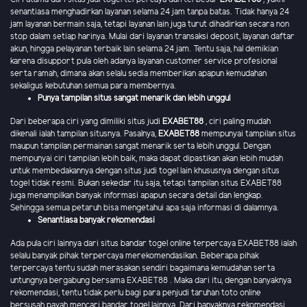
senantiasa menghadirkan layanan selama 24 jam tanpa batas. Tidak hanya 24
jam layanan bermain saja, tetapi layanan lain juga turut dihadirkan secara non
stop dalam setiap harinya. Mulai dari layanan transaksi deposit, layanan daftar
akun, hingga pelayanan terbaik lain selama 24 jam. Tentu saja, hal demikian
karena disupport pula oleh adanya layanan customer service profesional
serta ramah, dimana akan selalu sedia memberikan apapun kemudahan
sekaligus kebutuhan semua para membernya.
Punya tampilan situs sangat menarik dan lebih unggul
Dari beberapa ciri yang dimiliki situs judi
EXABET88
, ciri paling mudah
dikenali ialah tampilan situsnya. Pasalnya,
EXABET88
mempunyai tampilan situs
maupun tampilan permainan sangat menarik serta lebih unggul. Dengan
mempunyai ciri tampilan lebih baik, maka dapat dipastikan akan lebih mudah
untuk membedakannya dengan situs judi togel lain khususnya dengan situs
togel tidak resmi. Bukan sekedar itu saja, tetapi tampilan situs EXABET88
juga menampilkan banyak informasi apapun secara detail dan lengkap.
Sehingga semua petaruh bisa mengetahui apa saja informasi di dalamnya.
Senantiasa banyak rekomendasi
Ada pula ciri lainnya dari situs bandar togel online terpercaya EXABET88 ialah
selalu banyak pihak terpercaya merekomendasikan. Beberapa pihak
terpercaya tentu sudah merasakan sendiri bagaimana kemudahan serta
untungnya bergabung bersama EXABET88 . Maka dari itu, dengan banyaknya
rekomendasi, tentu tidak perlu bagi para penjudi taruhan toto online
bersusah payah mencari bandar togel lainnya. Dari banyaknya rekomendasi