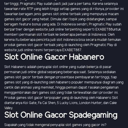
tertinggi, Pragmatic Play sudah pasti jadi juara pertama. Karena selainnya
tawarkan rate RTP yang lebih tinggi setiap games yang di rilisnya, provider ini
tawarkan beragam jenis games slot online terbaik yang mempunyai macam
games slot gacor yang hebat. Dimulai dari topik yang didatangkan, sampai
beragam feature bonus yang ada. Di Indonesia sendiri, Pragmatic Play sudah
berpartner dengan website judi online terpenting seperti EXABET88untuk
memberi permainan slot terbaik ke beberapa pemain di Indonesia. Oleh
karena itu beberapa pencinta judi slot indonesia bisa secara mudah temukan
produk games slot gacor terbaik yang di-launching oleh Pragmatic Play di
website judi online resmi terpercaya EXABET887.
Slot Online Gacor Habanero
Slot Habanero adalah penyuplai slot online yang sudah bekerja di pasar
permainan judi online global sepanjang beberapa saat. Selainnya sediakan
games slot gacor terbaik dengan prosentase pembayaran tertinggi, tiap
games slot yang di-launching oleh habanero populer mempunyai diagram yang
cantik dan animasi yang memikat, hingga pemain dapat rasakan pengalaman
menggembirakan dari games slot yang tidak terlewatkan dari provider ini.
Produk games slot gacor terpopuler yang di-launching oleh Habanero Slot
diantaranya Koi Gate, Fa Cai Shen, 5 Lucky Lions, London Hunter, dan Cake
Valley.
Slot Online Gacor Spadegaming
Siapakah yang tidak mengenal penyuplai slot games yang gacor ini?