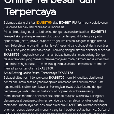
Online Terbesar dan
Terpercaya
Selamat datang di situs
EXABET88
atau
EXABET
. Platform penyedia layanan
judi online terbaik dan terbesar di Indonesia.
Pilihan tepat bagi pecinta judi online dengan layanan berkualitas.
EXABET88
Menyediakan pilihan permainan Slot gacor terlengkap di bidangnya yaitu
sportsbook, slots, Idnlive, eSports, togel, live casino, tangkas hingga tembak
ikan. Seluruh game bisa dimainkan lewat 1 user id yang didapat dari registrasi
EXABET88
yang mudah dan cepat. Didukung dengan sistem enkripsi tercepat
EXABET88
menghadirkan permainan bebas hambatan maupun bug. Dengan
desain tampilan yang menarik dan memanjakan mata, nikmati sensasi bermain
judi online yang seru serta menantang. Kepuasan dan kenyamanan member
menjadi prioritas utama EXABET88.
Situs Betting Online Resmi Terpercaya EXABET88
Sebagai situs resmi terpercaya,
EXABET88
memiliki legalitas dan lisensi
resmi dari bmm testlab yang menjamin keamanan data diri member. Kami
juga memiliki sistem pembayaran terlengkap lewat bekerjasama dengan
perbankan, e wallet, dan virtual account populer di Indonesia yang
memudahkan member bertransaksi deposit maupun withdraw. Dilengkapi
dengan pusat bantuan customer service yang ramah dan profesional siap
membantu kapan saja dari sosial media resmi
EXABET88
. Nikmati berbagai
promosi, bonus dan event menarik yang kami bagikan setiap harinya. Daftar di