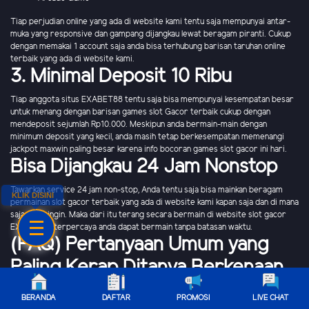
Tiap perjudian online yang ada di website kami tentu saja mempunyai antar-
muka yang responsive dan gampang dijangkau lewat beragam piranti. Cukup
dengan memakai 1 account saja anda bisa terhubung barisan taruhan online
terbaik yang ada di website kami.
3. Minimal Deposit 10 Ribu
Tiap anggota situs EXABET88 tentu saja bisa mempunyai kesempatan besar
untuk menang dengan barisan games slot Gacor terbaik cukup dengan
mendeposit sejumlah Rp10.000. Meskipun anda bermain-main dengan
minimum deposit yang kecil, anda masih tetap berkesempatan memenangi
jackpot maxwin paling besar karena info bocoran games slot gacor ini hari.
Bisa Dijangkau 24 Jam Nonstop
Tawarkan service 24 jam non-stop, Anda tentu saja bisa mainkan beragam
KLIK DISINI
permainan slot gacor terbaik yang ada di website kami kapan saja dan di mana
saja Anda ingin. Maka dari itu terang secara bermain di website slot gacor
EXABET88 terpercaya anda dapat bermain tanpa batasan waktu.
(FAQ) Pertanyaan Umum yang
Paling Kerap Ditanya Berkenaan
Situs Judi Slot Gacor Resmi
BERANDA
DAFTAR
PROMOSI
LIVE CHAT