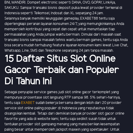
BNI, MANDIRI. Dompet electronic seperti DANA, OVO, GOPAY, LinkAja,
SAKUKU. Sampai transaksi bisnis deposit pulsa lewat provider terkenal di
Indonesia seperti Telkomsel, Indosat dan XL sepanjang 24 jam.
Selainnya banyak memiliki keunggulan gameplay, EXABET88 tentu saja
diperlengkapi peranan layanan konsumen 24/7, yang memungkinkannya Anda
memperoleh kontribusi yang cepat dan cepat untuk menuntaskan tiap
permasalahan yang Anda jumpai waktu bermain. Dimulai dari masalah saat
transaksi bisnis sampai masalah tehnis waktu bermain games, tentu saja Anda
bisa secara mudah terhubung feature layanan konsumen kami lewat Live Chat,
Whatsapp, Line, SMS dan Telephone sepanjang 24 jam tanpa masalah.
15 Daftar Situs Slot Online
Gacor Terbaik dan Populer
Di Tahun Ini
Sebagai penyuplai service games judi slot online gacor terkomplet yang
mempunyai prosentase slot langsung RTP sampai 98. 5% sehari-harinya,
tentu saja
EXABET
sudah bekerja bersama dengan lebih dari 20 provider
service slot online paling populer di Indonesia yang reputasinya tidak
disangsikan kembali. Tetapi dari demikian banyak provider slot gacor online
favorite yang ada di website kami, tentu saja sedikit susah tidak untuk
tentukan provider slot gampang menang yang mana berikan kesempatan
paling besar untuk memperoleh jackpot maxwin yang spektakuler. Untuk