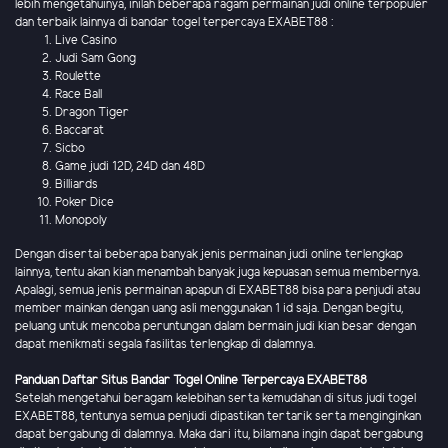
lebih mengetahuinya, inilah beberapa ragam permainan judi online terpopuler
dan terbaik lainnya di bandar togel terpercaya EXABET88 :
Live Casino
Judi Sam Gong
Roulette
Race Ball
Dragon Tiger
Baccarat
Sicbo
Game judi 12D, 24D dan 48D
Billiards
Poker Dice
Monopoly
Dengan disertai beberapa banyak jenis permainan judi online terlengkap
lainnya, tentu akan kian menambah banyak juga kepuasan semua membernya.
Apalagi, semua jenis permainan apapun di EXABET88 bisa para penjudi atau
member mainkan dengan uang asli menggunakan 1 id saja. Dengan begitu,
peluang untuk mencoba peruntungan dalam bermain judi kian besar dengan
dapat menikmati segala fasilitas terlengkap di dalamnya.
Panduan Daftar Situs Bandar Togel Online Terpercaya EXABET88
Setelah mengetahui beragam kelebihan serta kemudahan di situs judi togel
EXABET88, tentunya semua penjudi dipastikan tertarik serta menginginkan
dapat bergabung di dalamnya. Maka dari itu, bilamana ingin dapat bergabung