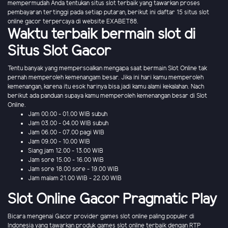
mempermudah Anda tentukan situs slot terbaik yang tawarkan proses
pembayaran tertinggi pada setiap putaran, berikut ini daftar 15 situs slot
online gacor terpercaya di website EXABET88.
Waktu terbaik bermain slot di
Situs Slot Gacor
Tentu banyak yang mempersoalkan mengapa saat bermain Slot Online tak
pernah memperoleh kemenangam besar. Jika ini hari kamu memperoleh
kemenangan, karena itu esok harinya bisa jadi kamu alami kekalahan. Nach
berikut ada panduan supaya kamu memperoleh kemenangan besar di Slot
Online.
Jam 00.00 - 01.00 WIB subuh
Jam 03.00 - 04.00 WIB subuh
Jam 06.00 - 07.00 pagi WIB
Jam 09.00 - 10.00 WIB
Siang jam 12.00 - 13.00 WIB
Jam sore 15.00 - 16.00 WIB
Jam sore 18.00 sore - 19.00 WIB
Jam malam 21.00 WIB - 22.00 WIB
Slot Online Gacor Pragmatic Play
Bicara mengenai Gacor provider games slot online paling populer di
Indonesia yang tawarkan produk games slot online terbaik dengan RTP