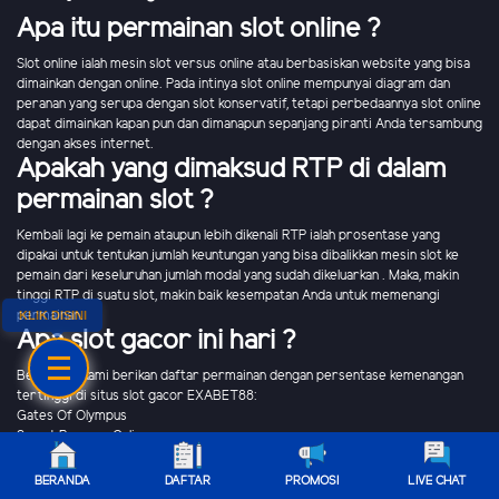
Apa itu permainan slot online ?
Slot online ialah mesin slot versus online atau berbasiskan website yang bisa
dimainkan dengan online. Pada intinya slot online mempunyai diagram dan
peranan yang serupa dengan slot konservatif, tetapi perbedaannya slot online
dapat dimainkan kapan pun dan dimanapun sepanjang piranti Anda tersambung
dengan akses internet.
Apakah yang dimaksud RTP di dalam
permainan slot ?
Kembali lagi ke pemain ataupun lebih dikenali RTP ialah prosentase yang
dipakai untuk tentukan jumlah keuntungan yang bisa dibalikkan mesin slot ke
pemain dari keseluruhan jumlah modal yang sudah dikeluarkan . Maka, makin
tinggi RTP di suatu slot, makin baik kesempatan Anda untuk memenangi
permainan.
KLIK DISINI
Apa slot gacor ini hari ?
Berikut ini kami berikan daftar permainan dengan persentase kemenangan
tertinggi di situs slot gacor EXABET88:
Gates Of Olympus
Sweet Bonanza Online
Starlight Princess
Mahjong Ways
BERANDA
DAFTAR
PROMOSI
LIVE CHAT
Koi Gate