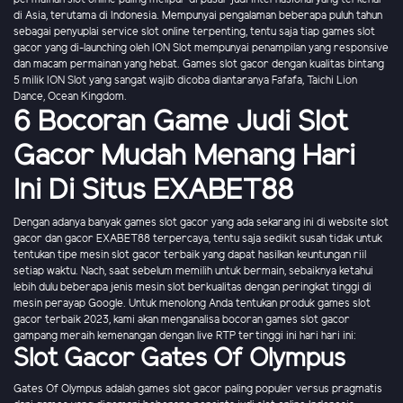
di Asia, terutama di Indonesia. Mempunyai pengalaman beberapa puluh tahun
sebagai penyuplai service slot online terpenting, tentu saja tiap games slot
gacor yang di-launching oleh ION Slot mempunyai penampilan yang responsive
dan macam permainan yang hebat. Games slot gacor dengan kualitas bintang
5 milik ION Slot yang sangat wajib dicoba diantaranya Fafafa, Taichi Lion
Dance, Ocean Kingdom.
6 Bocoran Game Judi Slot
Gacor Mudah Menang Hari
Ini Di Situs EXABET88
Dengan adanya banyak games slot gacor yang ada sekarang ini di website slot
gacor dan gacor EXABET88 terpercaya, tentu saja sedikit susah tidak untuk
tentukan tipe mesin slot gacor terbaik yang dapat hasilkan keuntungan riil
setiap waktu. Nach, saat sebelum memilih untuk bermain, sebaiknya ketahui
lebih dulu beberapa jenis mesin slot berkualitas dengan peringkat tinggi di
mesin perayap Google. Untuk menolong Anda tentukan produk games slot
gacor terbaik 2023, kami akan menganalisa bocoran games slot gacor
gampang meraih kemenangan dengan live RTP tertinggi ini hari hari ini:
Slot Gacor Gates Of Olympus
Gates Of Olympus adalah games slot gacor paling populer versus pragmatis