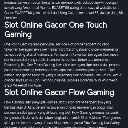
mempunyai kesempatan besar untuk memperoleh jackpot maxwin dengan
jumlah yang fenomenal. Games EXABET88 paling dipercaya di website slot
Gacor EXABET88 yakni terdiri dari King Cat, Joker Jewel 88, Jungle Jam, 88
Fortune.
Slot Online Gacor One Touch
Gaming
OneTouch Gaming ialah penyuplai service slot online terpenting yang
tawarkan beragam jenis permainan slot Gacor gampang untuk memenangi
jackpot paling atas di Indonesia. Penyuplai ini tawarkan beragam tipe mesin
permainan slot yang sudah disamakan keperluan beberapa pemainnya.
Disamping itu, One Touch Gaming tawarkan beragam tipe bonus dan promo
yang bisa menolong beberapa fans capai hasil kemenangan optimal. Tipe
games slot gacor favorite yang di-launching oleh provider One Touch Gamig
diantaranya Lucky Lion, Flexing Dragons, Bubbles Bonanza, Wild Wild West
2120, Wheel Of Fortune.
Slot Online Gacor Flow Gaming
Flow Gaming ialah penyuplai games slot Gacor online terpercaya yang
berbasiskan di Asia. Selainnya tawarkan tingkat kemenangan tinggi, tiap
permainan slot gacor yang di-launching oleh Flow Gaming mempunyai topik
yang menarik dan unik dan diperlengkapi sejumlah fitur kekinian. Tipe games
slot gacor favorite yang di-launching oleh penyuplai Flow Gaming ialah Valley