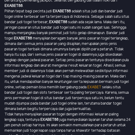
beruntung pemenang jackpot. Selamat bergabung dan salam hoki dari
EXABET88
.
Pilihan tepat bagi pecinta judi
EXABET88
adalah situs judi dan bandar judi
togel online terbesar serta terpercaya di Indonesia. Sebagai salah satu situs
bandar judi togel terbesar,
EXABET88
sudah ada sejak lama. Maka dari itu,
jaringan pasaran situs bandar judi togel satu ini sudah sangat luas. Sehingga
mampu menjangkau banyak peminat judi toto gelap dimanapun. Bandar judi
togel
EXABET88
menyajikan beragam banyak jenis pasaran togel terlangkap,
dimana dari semua jenis pasaran yang disajikan, merupakan jenis-jenis
pasaran togel terbaik dimana umumnya banyak dipilih para petaruh. Tidak
hanya itu saja, dari semua jenis pasaran togel di dalamnya juga disediakan
lengkap dengan jadwal pasaran. Setiap jenis pasaran tentunya disediakan pula
informasi lengkap dan akurat mengenai result keluaran togel. Alhasil, semua
member judi di dalamnya tidak akan pernah melewatkan sedikitpun informasi
mengenai jadwal keluaran togel dari tiap masing-masing pasaran. Maka dari
itu, untuk mendapatkan banyak keuntungan serta kepuasan bermain judi togel
online, setiap pemain bisa memilih bergabung pada
EXABET
selaku situs
bandar judi togel dan slots terbesar serta paling terpercaya. Karena, semua
jenis permainan togel di situs bandar judi terpercaya satu ini, belum tentu
mudah dijumpai pada bandar judi togel online lain, terutama bandar togel
dimana belum begitu terpercaya dan juga berkualitas.
Tidak hanya menyajikan pasaran togel dengan informasi keluaran paling
lengkap saja, tentunya
EXABET88
juga menyediakan layanan taruhan selama 24
jam penuh setiap harinya. Ini akan semakin memudahkan para petaruh untuk
memainkan judi togel kapan saja tanpa harus khawatir terhadap batasan