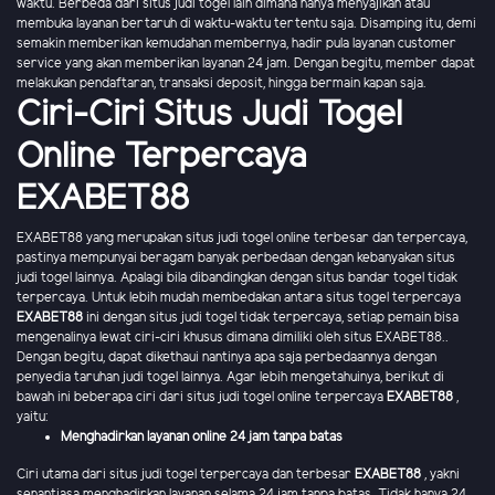
waktu. Berbeda dari situs judi togel lain dimana hanya menyajikan atau
membuka layanan bertaruh di waktu-waktu tertentu saja. Disamping itu, demi
semakin memberikan kemudahan membernya, hadir pula layanan customer
service yang akan memberikan layanan 24 jam. Dengan begitu, member dapat
melakukan pendaftaran, transaksi deposit, hingga bermain kapan saja.
Ciri-Ciri Situs Judi Togel
Online Terpercaya
EXABET88
EXABET88 yang merupakan situs judi togel online terbesar dan terpercaya,
pastinya mempunyai beragam banyak perbedaan dengan kebanyakan situs
judi togel lainnya. Apalagi bila dibandingkan dengan situs bandar togel tidak
terpercaya. Untuk lebih mudah membedakan antara situs togel terpercaya
EXABET88
ini dengan situs judi togel tidak terpercaya, setiap pemain bisa
mengenalinya lewat ciri-ciri khusus dimana dimiliki oleh situs EXABET88..
Dengan begitu, dapat dikethaui nantinya apa saja perbedaannya dengan
penyedia taruhan judi togel lainnya. Agar lebih mengetahuinya, berikut di
bawah ini beberapa ciri dari situs judi togel online terpercaya
EXABET88
,
yaitu:
Menghadirkan layanan online 24 jam tanpa batas
Ciri utama dari situs judi togel terpercaya dan terbesar
EXABET88
, yakni
senantiasa menghadirkan layanan selama 24 jam tanpa batas. Tidak hanya 24