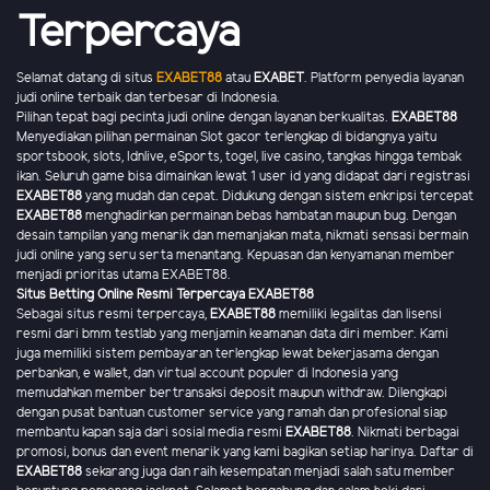
Terpercaya
Selamat datang di situs
EXABET88
atau
EXABET
. Platform penyedia layanan
judi online terbaik dan terbesar di Indonesia.
Pilihan tepat bagi pecinta judi online dengan layanan berkualitas.
EXABET88
Menyediakan pilihan permainan Slot gacor terlengkap di bidangnya yaitu
sportsbook, slots, Idnlive, eSports, togel, live casino, tangkas hingga tembak
ikan. Seluruh game bisa dimainkan lewat 1 user id yang didapat dari registrasi
EXABET88
yang mudah dan cepat. Didukung dengan sistem enkripsi tercepat
EXABET88
menghadirkan permainan bebas hambatan maupun bug. Dengan
desain tampilan yang menarik dan memanjakan mata, nikmati sensasi bermain
judi online yang seru serta menantang. Kepuasan dan kenyamanan member
menjadi prioritas utama EXABET88.
Situs Betting Online Resmi Terpercaya EXABET88
Sebagai situs resmi terpercaya,
EXABET88
memiliki legalitas dan lisensi
resmi dari bmm testlab yang menjamin keamanan data diri member. Kami
juga memiliki sistem pembayaran terlengkap lewat bekerjasama dengan
perbankan, e wallet, dan virtual account populer di Indonesia yang
memudahkan member bertransaksi deposit maupun withdraw. Dilengkapi
dengan pusat bantuan customer service yang ramah dan profesional siap
membantu kapan saja dari sosial media resmi
EXABET88
. Nikmati berbagai
promosi, bonus dan event menarik yang kami bagikan setiap harinya. Daftar di
EXABET88
sekarang juga dan raih kesempatan menjadi salah satu member