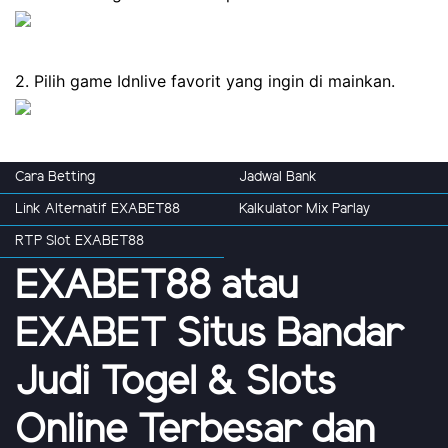
2. Pilih game Idnlive favorit yang ingin di mainkan.
Cara Betting
Jadwal Bank
Link Alternatif EXABET88
Kalkulator Mix Parlay
RTP Slot EXABET88
EXABET88 atau
EXABET Situs Bandar
Judi Togel & Slots
Online Terbesar dan