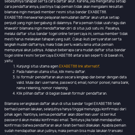
sebelumnya tahapan serta cara daftar akun. Karena, jika mengetahui setiap
cara pendaftarannya, pastinya tiap pemain tidak akan mengalami kesulitan
bilamana ingin menjadi member resmi situs bandar EXABET88.
EXABET88 menawarkan pelayanan kemudahan daftar akun untuk setiap
penjudi yang ingin bergabung di dalamnya. Para pemain tidak usah ragu dan
khawatir bilamana ingin mendaftarkan diri di situs judi satu ini. Pasalnya,
melalui daftar situs bandar togel online terpercaya ini, semua member tidak
mesti harus melakukan tahapan yang sulit. Cukup ikuti persyaratan serta
langkah mudah daftarnya, maka tidak perlu waktu lama untuk pemain
mempunyai akun judinya. Adapun beberapa cara mudah daftar situs bandar
togel online resmi terpercaya EXABET88 antara lain seperti di bawah ini,
yaitu:
Kunjungi situs utama agen
EXABET88 link alternatif
.
Pada halaman utama situs, klik menu daftar.
Isi formulir pendaftaran akun secara lengkap dan benar dengan data
valid. Mulai dari username, password, email, nomor ponsel, nama bank,
nama rekening, nomor rekening.
Klik pilihan daftar di bagian bawah formulir pendaftaran.
Bilamana serangkaian daftar akun di situs bandar togel EXABET88 telah
berhasil pemain lakukan, selanjutnya hanya tinggal menunggu konfirmasi dari
pihak agen. Nantinya, semua pendaftar akan diberikan user id berikut
password akun melalui konfirmasi email. Tentunya jika telah mendapatkan
konfirmasi bahwa pendaftaran akun telah berhasil dilakukan. Apabila pemain
sudah mendapatkan akun judinya, maka pemain bisa mulai lakukan transaksi