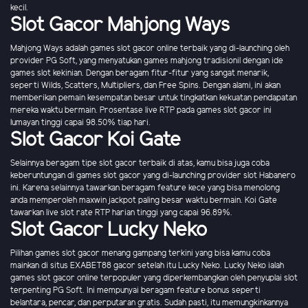
kecil.
Slot Gacor Mahjong Ways
Mahjong Ways adalah games slot gacor online terbaik yang di-launching oleh
provider PG Soft, yang menyatukan games mahjong tradisionil dengan ide
games slot kekinian. Dengan beragam fitur-fitur yang sangat menarik,
seperti Wilds, Scatters, Multipliers, dan Free Spins. Dengan alami, ini akan
memberikan pemain kesempatan besar untuk tingkatkan kekuatan pendapatan
mereka waktu bermain. Prosentase live RTP pada games slot gacor ini
lumayan tinggi capai 98.50% tiap hari.
Slot Gacor Koi Gate
Selainnya beragam tipe slot gacor terbaik di atas, kamu bisa juga coba
keberuntungan di games slot gacor yang di-launching provider slot Habanero
ini. Karena selainnya tawarkan beragam feature kece yang bisa menolong
anda memperoleh maxwin jackpot paling besar waktu bermain. Koi Gate
tawarkan live slot rate RTP harian tinggi yang capai 96.89%.
Slot Gacor Lucky Neko
Pilihan games slot gacor menang gampang terkini yang bisa kamu coba
mainkan di situs EXABET88 gacor setelah itu Lucky Neko. Lucky Neko ialah
games slot gacor online terpopuler yang diperkembangkan oleh penyuplai slot
terpenting PG Soft. Ini mempunyai beragam feature bonus seperti
belantara, pencar, dan perputaran gratis. Sudah pasti, itu memungkinkannya