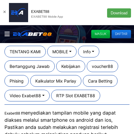
×
EXABET88
Download
EXABET88 Mobile App
MASUK
DAFTAR
TENTANG KAMI
MOBILE
Info
Bertanggung Jawab
Kebijakan
voucher88
Phising
Kalkulator Mix Parlay
Cara Betting
Video Exabet88
RTP Slot EXABET88
menyediakan tampilan mobile yang dapat
Exabet88
diakses melalui smartphone os android dan ios,
Pastikan anda sudah melakukan registrasi terlebih