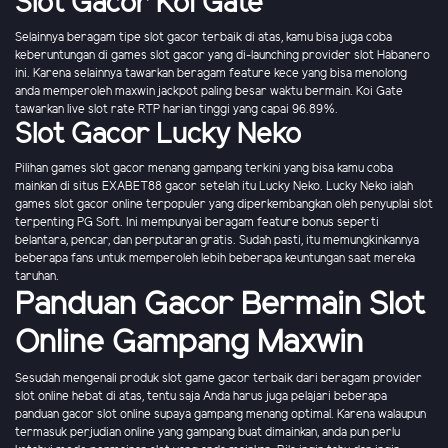
Slot Gacor Koi Gate
Selainnya beragam tipe slot gacor terbaik di atas, kamu bisa juga coba
keberuntungan di games slot gacor yang di-launching provider slot Habanero
ini. Karena selainnya tawarkan beragam feature kece yang bisa menolong
anda memperoleh maxwin jackpot paling besar waktu bermain. Koi Gate
tawarkan live slot rate RTP harian tinggi yang capai 96.89%.
Slot Gacor Lucky Neko
Pilihan games slot gacor menang gampang terkini yang bisa kamu coba
mainkan di situs EXABET88 gacor setelah itu Lucky Neko. Lucky Neko ialah
games slot gacor online terpopuler yang diperkembangkan oleh penyuplai slot
terpenting PG Soft. Ini mempunyai beragam feature bonus seperti
belantara, pencar, dan perputaran gratis. Sudah pasti, itu memungkinkannya
beberapa fans untuk memperoleh lebih beberapa keuntungan saat mereka
taruhan.
Panduan Gacor Bermain Slot
Online Gampang Maxwin
Sesudah mengenali produk slot game gacor terbaik dari beragam provider
slot online hebat di atas, tentu saja Anda harus juga pelajari beberapa
panduan gacor slot online supaya gampang menang optimal. Karena walaupun
termasuk perjudian online yang gampang buat dimainkan, anda pun perlu