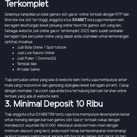
Terkomplet
Selainnya tampilkan produk games slot gacor online terbaik dengan RTP dan
Winrate live slot tertinggi, anggota situs
EXABET
bisa juga memperoleh
beragam keuntungan lewat peluang online favorite games slot yang lain.
Sebagai website judi online gacor terkomplet 2023, kami sudah sediakan
beragam tipe perjudian online yang dapat anda utamakan untuk kemenangan
optimal, misalnya:
Judi Bola Online / Sportsbook
Judi Live Kasino Online
Judi Poker / DominoQQ
Tembak Ikan
Arcade Game
Tiap perjudian online yang ada di website kami tentu saja mempunyai antar-
muka yang responsive dan gampang dijangkau lewat beragam piranti. Cukup
dengan memakai 1 account saja anda bisa terhubung barisan taruhan online
terbaik yang ada di website kami.
3. Minimal Deposit 10 Ribu
Tiap anggota situs EXABET88 tentu saja bisa mempunyai kesempatan besar
untuk menang dengan barisan games slot Gacor terbaik cukup dengan
mendeposit sejumlah Rp10.000. Meskipun anda bermain-main dengan
minimum deposit yang kecil, anda masih tetap berkesempatan memenangi
jackpot maxwin paling besar karena info bocoran games slot gacor ini hari.