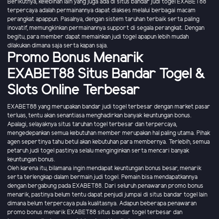
Berikutnya, kelebihan lain yang juga ada di situs bandar judi togel EXABET88
terpercaya adalah permainannya dapat diakses melalui berbagai macam
perangkat apappun. Pasalnya, dengan sistem taruhan terbaik serta paling
inovatif, memungkinkan permainannya support di segala perangkat. Dengan
begitu, para member dapat memainkan judi togel apapun lebih mudah
dilakukan dimana saja serta kapan saja.
Promo Bonus Menarik
EXABET88 Situs Bandar Togel &
Slots Online Terbesar
EXABET88 yang merupakan bandar judi togel terbesar dengan market pasar
terluas, tentu akan senantiasa menghadirkan banyak keuntungan bonus.
Apalagi, selayaknya situs taruhan togel terbesar dan terpercaya,
mengedepankan semua kebutuhan member merupakan hal paling utama. Pihak
agen sepertinya tahu betul akan kebutuhan para membernya. Terlebih, semua
petaruh judi togel pastinya selalu menginginkan serta mencari banyak
keuntungan bonus.
Oleh karena itu, bilamana ingin mendapat keuntungan bonus besar, menarik
serta terlengkap dalam bermain judi togel. Pemain bisa mendapatkannya
dengan bergabung pada EXABET88. Dari seluruh penawaran promo bonus
menarik, pastinya belum tentu dapat penjudi jumpai di situs bandar togel lain
dimana belum terpercaya pula kualitasnya. Adapun beberapa penawaran
promo bonus menarik EXABET88 situs bandar togel terbesar dan