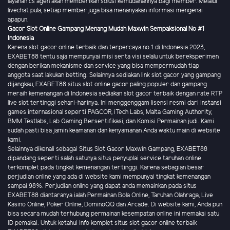
layanan cs agen akan memberikan solusi kemudahannya bagi member. Melalui
livechat pula, setiap member juga bisa menanyakan informasi mengenai
apapun.
Gacor Slot Online Gampang Menang Mudah Maxwin Sempaksional No #1
Indonesia
Karena slot gacor online terbaik dan terpercaya no.1 di Indonesia 2023,
EXABET88 tentu saja mempunyai misi serta visi selalu untuk bereksperimen
dengan berikan mekanisme dan service yang bisa mempermudah tiap
anggota saat lakukan betting. Selainnya sediakan link slot gacor yang gampang
dijangkau, EXABET88 situs slot online gacor paling populer dan gampang
meraih kemenangan di Indonesia sediakan slot gacor terbaik dengan rate RTP
live slot tertinggi sehari-harinya. Ini menggenggam lisensi resmi dari instansi
games internasional seperti PAGCOR, iTech Labs, Malta Gaming Authority,
BMM Testlabs, Lab Gaming Bersertifikasi, dan Komisi Permainan judi. Kami
sudah pasti bisa jamin keamanan dan kenyamanan Anda waktu main di website
kami.
Selainnya dikenali sebagai Situs Slot Gacor Maxwin Gampang, EXABET88
dipandang seperti salah satunya situs penyuplai service taruhan online
terkomplet pada tingkat kemenangan tertinggi. Karena sebagian besar
perjudian online yang ada di website kami mempunyai tingkat kemenangan
sampai 98%. Perjudian online yang dapat anda memainkan pada situs
EXABET88 diantaranya ialah Permainan Bola Online, Taruhan Olahraga, Live
Kasino Online, Poker Online, DominoQQ dan Arcade. Di website kami, Anda pun
bisa secara mudah terhubung permainan kesempatan online ini memakai satu
ID pemakai. Untuk ketahui info komplet situs slot gacor online terbaik