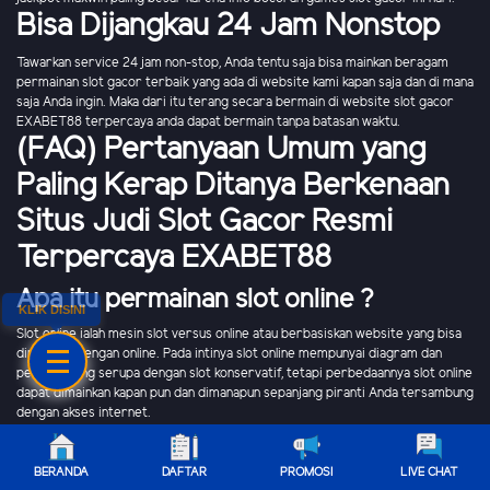
Bisa Dijangkau 24 Jam Nonstop
Tawarkan service 24 jam non-stop, Anda tentu saja bisa mainkan beragam
permainan slot gacor terbaik yang ada di website kami kapan saja dan di mana
saja Anda ingin. Maka dari itu terang secara bermain di website slot gacor
EXABET88 terpercaya anda dapat bermain tanpa batasan waktu.
(FAQ) Pertanyaan Umum yang
Paling Kerap Ditanya Berkenaan
Situs Judi Slot Gacor Resmi
Terpercaya EXABET88
Apa itu permainan slot online ?
KLIK DISINI
Slot online ialah mesin slot versus online atau berbasiskan website yang bisa
dimainkan dengan online. Pada intinya slot online mempunyai diagram dan
peranan yang serupa dengan slot konservatif, tetapi perbedaannya slot online
dapat dimainkan kapan pun dan dimanapun sepanjang piranti Anda tersambung
dengan akses internet.
Apakah yang dimaksud RTP di dalam
permainan slot ?
BERANDA
DAFTAR
PROMOSI
LIVE CHAT