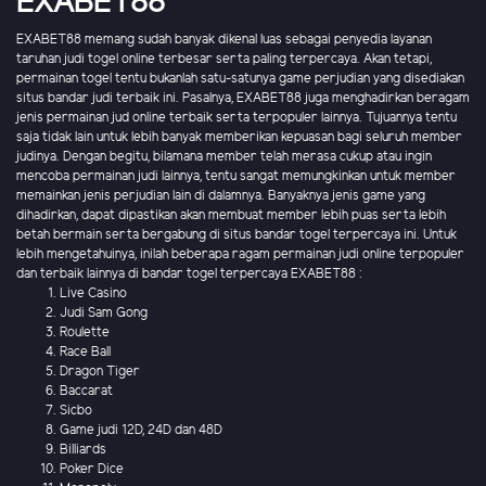
EXABET88
EXABET88 memang sudah banyak dikenal luas sebagai penyedia layanan
taruhan judi togel online terbesar serta paling terpercaya. Akan tetapi,
permainan togel tentu bukanlah satu-satunya game perjudian yang disediakan
situs bandar judi terbaik ini. Pasalnya, EXABET88 juga menghadirkan beragam
jenis permainan jud online terbaik serta terpopuler lainnya. Tujuannya tentu
saja tidak lain untuk lebih banyak memberikan kepuasan bagi seluruh member
judinya. Dengan begitu, bilamana member telah merasa cukup atau ingin
mencoba permainan judi lainnya, tentu sangat memungkinkan untuk member
memainkan jenis perjudian lain di dalamnya. Banyaknya jenis game yang
dihadirkan, dapat dipastikan akan membuat member lebih puas serta lebih
betah bermain serta bergabung di situs bandar togel terpercaya ini. Untuk
lebih mengetahuinya, inilah beberapa ragam permainan judi online terpopuler
dan terbaik lainnya di bandar togel terpercaya EXABET88 :
Live Casino
Judi Sam Gong
Roulette
Race Ball
Dragon Tiger
Baccarat
Sicbo
Game judi 12D, 24D dan 48D
Billiards
Poker Dice