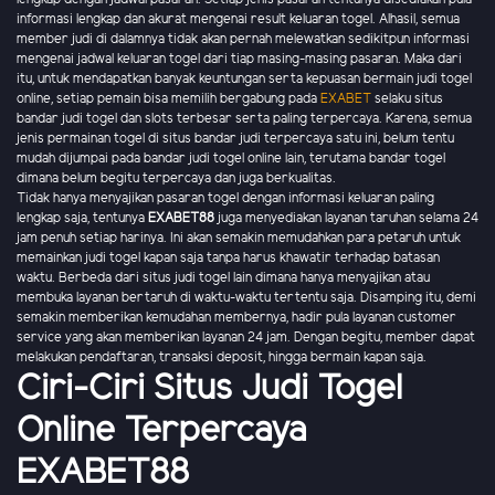
informasi lengkap dan akurat mengenai result keluaran togel. Alhasil, semua
member judi di dalamnya tidak akan pernah melewatkan sedikitpun informasi
mengenai jadwal keluaran togel dari tiap masing-masing pasaran. Maka dari
itu, untuk mendapatkan banyak keuntungan serta kepuasan bermain judi togel
online, setiap pemain bisa memilih bergabung pada
EXABET
selaku situs
bandar judi togel dan slots terbesar serta paling terpercaya. Karena, semua
jenis permainan togel di situs bandar judi terpercaya satu ini, belum tentu
mudah dijumpai pada bandar judi togel online lain, terutama bandar togel
dimana belum begitu terpercaya dan juga berkualitas.
Tidak hanya menyajikan pasaran togel dengan informasi keluaran paling
lengkap saja, tentunya
EXABET88
juga menyediakan layanan taruhan selama 24
jam penuh setiap harinya. Ini akan semakin memudahkan para petaruh untuk
memainkan judi togel kapan saja tanpa harus khawatir terhadap batasan
waktu. Berbeda dari situs judi togel lain dimana hanya menyajikan atau
membuka layanan bertaruh di waktu-waktu tertentu saja. Disamping itu, demi
semakin memberikan kemudahan membernya, hadir pula layanan customer
service yang akan memberikan layanan 24 jam. Dengan begitu, member dapat
melakukan pendaftaran, transaksi deposit, hingga bermain kapan saja.
Ciri-Ciri Situs Judi Togel
Online Terpercaya
EXABET88