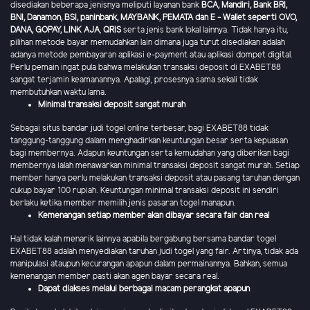
disediakan beberapa jenisnya meliputi layanan bank
BCA, Mandiri, Bank BRI,
BNI, Danamon, BSI, paninbank, MAYBANK, PEMATA dan E - Wallet seperti OVO,
DANA, GOPAY, LINK AJA
,
QRIS
serta jenis bank lokal lainnya. Tidak hanya itu,
pilihan metode bayar memudahkan lain dimana juga turut disediakan adalah
adanya metode pembayaran aplikasi e-payment atau aplikasi dompet digital.
Perlu pemain ingat pula bahwa melakukan transaksi deposit di EXABET88
sangat terjamin keamanannya. Apalagi, prosesnya sama sekali tidak
membutuhkan waktu lama.
Minimal transaksi deposit sangat murah
Sebagai situs bandar judi togel online terbesar, bagi EXABET88 tidak
tanggung-tanggung dalam menghadirkan keuntungan besar serta kepuasan
bagi membernya. Adapun keuntungan serta kemudahan yang diberikan bagi
membernya ialah menawarkan minimal transaksi deposit sangat murah. Setiap
member hanya perlu melakukan transaksi deposit atau pasang taruhan dengan
cukup bayar 100 rupiah. Keuntungan minimal transaksi deposit ini sendiri
berlaku ketika member memilih jenis pasaran togel manapun.
Kemenangan setiap member akan dibayar secara fair dan real
Hal tidak kalah menarik lainnya apabila bergabung bersama bandar togel
EXABET88 adalah menyediakan taruhan judi togel yang fair. Artinya, tidak ada
manipulasi ataupun kecurangan apapun dalam permainannya. Bahkan, semua
kemenangan member pasti akan agen bayar secara real.
Dapat diakses melalui berbagai macam perangkat apapun