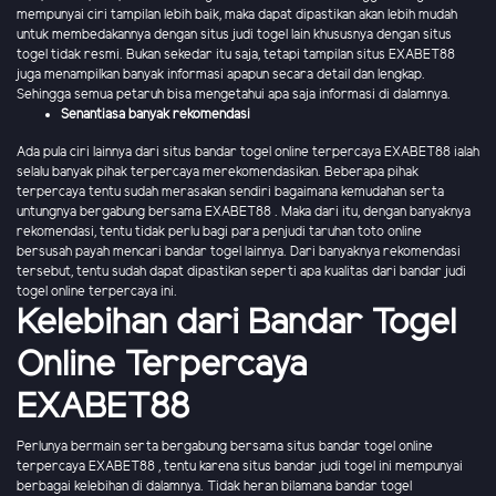
mempunyai ciri tampilan lebih baik, maka dapat dipastikan akan lebih mudah
untuk membedakannya dengan situs judi togel lain khususnya dengan situs
togel tidak resmi. Bukan sekedar itu saja, tetapi tampilan situs EXABET88
juga menampilkan banyak informasi apapun secara detail dan lengkap.
Sehingga semua petaruh bisa mengetahui apa saja informasi di dalamnya.
Senantiasa banyak rekomendasi
Ada pula ciri lainnya dari situs bandar togel online terpercaya EXABET88 ialah
selalu banyak pihak terpercaya merekomendasikan. Beberapa pihak
terpercaya tentu sudah merasakan sendiri bagaimana kemudahan serta
untungnya bergabung bersama EXABET88 . Maka dari itu, dengan banyaknya
rekomendasi, tentu tidak perlu bagi para penjudi taruhan toto online
bersusah payah mencari bandar togel lainnya. Dari banyaknya rekomendasi
tersebut, tentu sudah dapat dipastikan seperti apa kualitas dari bandar judi
togel online terpercaya ini.
Kelebihan dari Bandar Togel
Online Terpercaya
EXABET88
Perlunya bermain serta bergabung bersama situs bandar togel online
terpercaya EXABET88 , tentu karena situs bandar judi togel ini mempunyai
berbagai kelebihan di dalamnya. Tidak heran bilamana bandar togel