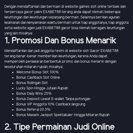
Dengan mendaftarkan dan bermain di website games slot online terbaik dan
terpercaya gacor yakni EXABET88 terang anda dapat nikmati beberapa
keuntungan dan keuntungan sepanjang bermain. Selainnya berikan agunan
keamanan dan kenyamanan waktu bermain untuk tiap anggotanya, tiap anggota
setia website agen judi EXABET88 gacor bisa nikmati beragam keuntungan
yang lain misalnya:
1. Promosi Dan Bonus Menarik
Mendaftarkan dan jadi anggota resmi di website slot Gacor EXABET88
terang benar-benar memberikan keuntungan, karena Anda dapat
memperoleh penawaran berbentuk promo dan bonus menarik dengan
keseluruhan miliaran rupiah, misalnya:
Welcome Bonus Slot 100%
Bonus Cashback Slot Online
Bonus Rollingan Slot
Lucky Spin Hingga Jutaan Rupiah
Bonus Daily Wins 25%
Bonus Deposit Lewat E-wallet Tanpa potongan
Bonus VIP Anggota 10% Cashback langsung
Bonus Referal 20.3%
Bonus Maxwin Jackpot Spektakuler Hingga Miliaran Rupiah
2. Tipe Permainan Judi Online