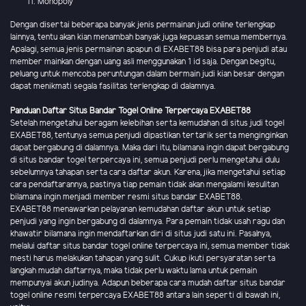
Monopoly
Dengan disertai beberapa banyak jenis permainan judi online terlengkap
lainnya, tentu akan kian menambah banyak juga kepuasan semua membernya.
Apalagi, semua jenis permainan apapun di EXABET88 bisa para penjudi atau
member mainkan dengan uang asli menggunakan 1 id saja. Dengan begitu,
peluang untuk mencoba peruntungan dalam bermain judi kian besar dengan
dapat menikmati segala fasilitas terlengkap di dalamnya.
Panduan Daftar Situs Bandar Togel Online Terpercaya EXABET88
Setelah mengetahui beragam kelebihan serta kemudahan di situs judi togel
EXABET88, tentunya semua penjudi dipastikan tertarik serta menginginkan
dapat bergabung di dalamnya. Maka dari itu, bilamana ingin dapat bergabung
di situs bandar togel terpercaya ini, semua penjudi perlu mengetahui dulu
sebelumnya tahapan serta cara daftar akun. Karena, jika mengetahui setiap
cara pendaftarannya, pastinya tiap pemain tidak akan mengalami kesulitan
bilamana ingin menjadi member resmi situs bandar EXABET88.
EXABET88 menawarkan pelayanan kemudahan daftar akun untuk setiap
penjudi yang ingin bergabung di dalamnya. Para pemain tidak usah ragu dan
khawatir bilamana ingin mendaftarkan diri di situs judi satu ini. Pasalnya,
melalui daftar situs bandar togel online terpercaya ini, semua member tidak
mesti harus melakukan tahapan yang sulit. Cukup ikuti persyaratan serta
langkah mudah daftarnya, maka tidak perlu waktu lama untuk pemain
mempunyai akun judinya. Adapun beberapa cara mudah daftar situs bandar
togel online resmi terpercaya EXABET88 antara lain seperti di bawah ini,