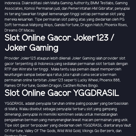
indonesia. Diakreditasi oleh Malta Gaming Authority, BMM Testlabs, Gaming
Associates, Komisi Permainan judi, dan Pemerintahan HM Gibraltar, penyuplai
ini terang tawarkan tingkat kemenangan tinggi setiap permainan slot yang
mereka keluarkan. Tipe permainan slot paling atas yang diedarkan oleh PG
Soft termasuk Mahjong Ways, Ganda Fortune, Dragon Hatch, Phoenix Rises,
Dreams Of Macau.
Slot Online Gacor Joker123 /
Joker Gaming
Provider Joker123 ataupun lebih dikenali Joker Gaming ialah provider slot
gacor terpenting di Indonesia yang sediakan permainan slot terbaik dengan
RTP dan Winrate tertinggi . Maka tentu saja pemain dapat memperoleh
keuntungan sampai beberapa ratus juta rupiah cuma secara bermain
permainan online terbitan Joker123 seperti Lucky Wheel, Phoenix 888,
Flames Of Fortune, Golden Dragon, CaiShen Riches Bingo.
Slot Online Gacor YGGDRASIL
YGGDRASIL adalah penyuplai taruhan online paling populer yang berbasiskan
di Malta. Walau disebut sebagai penyuplai terbaru slot yang gampang
dimenangi, penyuplai ini memiliki komitmen selalu untuk mendatangkan
pengalaman bermain yang menyenangkan lewat macam permainan yang unik.
Tipe slot gacor terpopuler yang diedarkan oleh YGGDRASIL diantaranya Vault
Of Fortune, Valley Of The Gods, Wild Wild Gold, Vikings Go Berzerk, dan