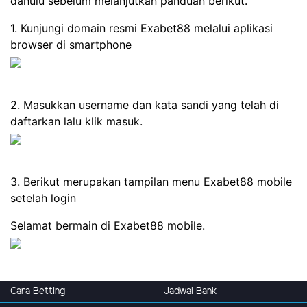
dahulu sebelum melanjutkan panduan berikut.
1. Kunjungi domain resmi
Exabet88
melalui aplikasi
browser di smartphone
2. Masukkan username dan kata sandi yang telah di
daftarkan lalu klik masuk.
3. Berikut merupakan tampilan menu
Exabet88
mobile
setelah login
Selamat bermain di
Exabet88
mobile.
Cara Betting
Jadwal Bank