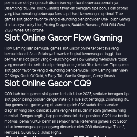
permainan slot yang sudah disamakan keperluan beberapa pemainnya.
Disamping itu, One Touch Gaming tawarkan beragam tipe bonus dan promo
yang bisa menolong beberapa fans capai hasil kemenangan optimal. Tipe
games slot gacor favorite yang di-launching oleh provider One Touch Gamig
diantaranya Lucky Lion, Flexing Dragons, Bubbles Bonanza, Wild Wild West
2120, Wheel Of Fortune.
Slot Online Gacor Flow Gaming
Flow Gaming ialah penyuplai games slot Gacor online terpercaya yang
berbasiskan di Asia. Selainnya tawarkan tingkat kemenangan tinggi, tiap
permainan slot gacor yang di-launching oleh Flow Gaming mempunyai topik
yang menarik dan unik dan diperlengkapi sejumlah fitur kekinian. Tipe games
slot gacor favorite yang di-launching oleh penyuplai Flow Gaming ialah Valley
Of Kings, Gods Of Gold, A Fairy Tale, Gorilla Kingdom, Candy Smash.
Slot Online Gacor CQ9
CQ9 ialah basis games slot gacor terbaik tahun 2023, sediakan beragam tipe
slot gacor paling populer dengan rate RTP live slot tertinggi. Disamping itu,
tiap games slot gacor yang di-launching oleh CQ9 sudah direncanakan
diagram yang baik, dampak suara yang realitas, dan macam gameplay yang
memikat. Dengan begitu, tiap permainan slot dari provider CQ9 bisa berikan
motivasi pemain untuk bermain semakin lama. Referensi games slot Gacor
untuk kemenangan gampang yang diedarkan oleh CQ9 diantaranya Thor 2,
Hercules, Gu Gu Gu 3, Jump High 2.